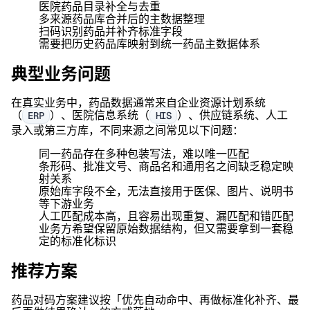
医院药品目录补全与去重
多来源药品库合并后的主数据整理
扫码识别药品并补齐标准字段
需要把历史药品库映射到统一药品主数据体系
典型业务问题
在真实业务中，药品数据通常来自企业资源计划系统
（
）、医院信息系统（
）、供应链系统、人工
ERP
HIS
录入或第三方库，不同来源之间常见以下问题：
同一药品存在多种包装写法，难以唯一匹配
条形码、批准文号、商品名和通用名之间缺乏稳定映
射关系
原始库字段不全，无法直接用于医保、图片、说明书
等下游业务
人工匹配成本高，且容易出现重复、漏匹配和错匹配
业务方希望保留原始数据结构，但又需要拿到一套稳
定的标准化标识
推荐方案
药品对码方案建议按「优先自动命中、再做标准化补齐、最