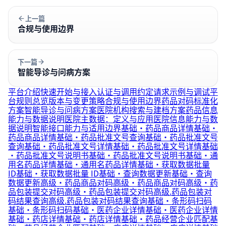
上一篇
合规与使用边界
下一篇
智能导诊与问病方案
平台介绍
快速开始与接入
认证与调用约定
请求示例与调试
平
台规则总览
版本与变更策略
合规与使用边界
药品对码标准化
方案
智能导诊与问病方案
医院机构搜索与建档方案
药品信息
能力与数据说明
医院主数据：定义与应用
医院信息能力与数
据说明
智能接口能力与适用边界
基础·药品商品详情
基础·
药品商品详情
基础·药品批准文号查询
基础·药品批准文号
查询
基础·药品批准文号详情
基础·药品批准文号详情
基础
·药品批准文号说明书
基础·药品批准文号说明书
基础·通
用名药品详情
基础·通用名药品详情
基础·获取数据批量
ID
基础·获取数据批量 ID
基础·查询数据更新
基础·查询
数据更新
高级·药品商品对码
高级·药品商品对码
高级·药
品包装提交对码
高级·药品包装提交对码
高级.药品包装对
码结果查询
高级.药品包装对码结果查询
基础·条形码扫码
基础·条形码扫码
基础·医药企业详情
基础·医药企业详情
基础·药店详情
基础·药店详情
基础·药品经营企业匹配
基