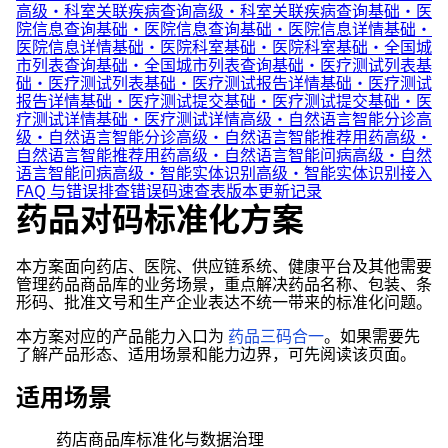
高级·科室关联疾病查询
高级·科室关联疾病查询
基础·医
院信息查询
基础·医院信息查询
基础·医院信息详情
基础·
医院信息详情
基础·医院科室
基础·医院科室
基础·全国城
市列表查询
基础·全国城市列表查询
基础·医疗测试列表
基
础·医疗测试列表
基础·医疗测试报告详情
基础·医疗测试
报告详情
基础·医疗测试提交
基础·医疗测试提交
基础·医
疗测试详情
基础·医疗测试详情
高级·自然语言智能分诊
高
级·自然语言智能分诊
高级·自然语言智能推荐用药
高级·
自然语言智能推荐用药
高级·自然语言智能问病
高级·自然
语言智能问病
高级·智能实体识别
高级·智能实体识别
接入
FAQ 与错误排查
错误码速查表
版本更新记录
药品对码标准化方案
本方案面向药店、医院、供应链系统、健康平台及其他需要
管理药品商品库的业务场景，重点解决药品名称、包装、条
形码、批准文号和生产企业表达不统一带来的标准化问题。
本方案对应的产品能力入口为
药品三码合一
。如果需要先
了解产品形态、适用场景和能力边界，可先阅读该页面。
适用场景
药店商品库标准化与数据治理