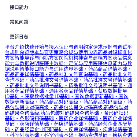
接口能力
常见问题
更新日志
平台介绍
快速开始与接入
认证与调用约定
请求示例与调试
平
台规则总览
版本与变更策略
合规与使用边界
药品对码标准化
方案
智能导诊与问病方案
医院机构搜索与建档方案
药品信息
能力与数据说明
医院主数据：定义与应用
医院信息能力与数
据说明
智能接口能力与适用边界
基础·药品商品详情
基础·
药品商品详情
基础·药品批准文号查询
基础·药品批准文号
查询
基础·药品批准文号详情
基础·药品批准文号详情
基础
·药品批准文号说明书
基础·药品批准文号说明书
基础·通
用名药品详情
基础·通用名药品详情
基础·获取数据批量
ID
基础·获取数据批量 ID
基础·查询数据更新
基础·查询
数据更新
高级·药品商品对码
高级·药品商品对码
高级·药
品包装提交对码
高级·药品包装提交对码
高级.药品包装对
码结果查询
高级.药品包装对码结果查询
基础·条形码扫码
基础·条形码扫码
基础·医药企业详情
基础·医药企业详情
基础·药店详情
基础·药店详情
基础·药品经营企业匹配
基
础·药品经营企业匹配
基础·疾病详情
基础·疾病详情
基础
·科室列表
基础·科室列表
基础·疾病查询
基础·疾病查询