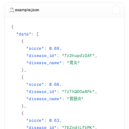
example.json
JSON
{
"data"
:
[
{
"score"
:
0.69
,
"disease_id"
:
"7z2hupdlG4f"
,
"disease_name"
:
"胃炎"
}
,
{
"score"
:
0.66
,
"disease_id"
:
"7zThQOOaNFk"
,
"disease_name"
:
"胃肠炎"
}
,
{
"score"
:
0.63
,
"disease_id"
:
"7EZndjLfVPK"
,