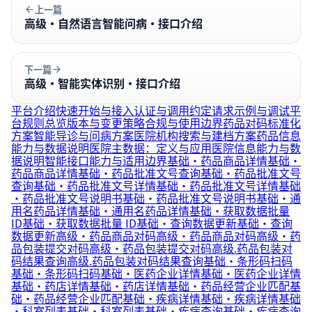
上一篇
高级·自然语言智能问病·接口介绍
下一篇
高级·智能实体识别·接口介绍
平台介绍
快速开始与接入
认证与调用约定
请求示例与调试
平
台规则总览
版本与变更策略
合规与使用边界
药品对码标准化
方案
智能导诊与问病方案
医院机构搜索与建档方案
药品信息
能力与数据说明
医院主数据：定义与应用
医院信息能力与数
据说明
智能接口能力与适用边界
基础·药品商品详情
基础·
药品商品详情
基础·药品批准文号查询
基础·药品批准文号
查询
基础·药品批准文号详情
基础·药品批准文号详情
基础
·药品批准文号说明书
基础·药品批准文号说明书
基础·通
用名药品详情
基础·通用名药品详情
基础·获取数据批量
ID
基础·获取数据批量 ID
基础·查询数据更新
基础·查询
数据更新
高级·药品商品对码
高级·药品商品对码
高级·药
品包装提交对码
高级·药品包装提交对码
高级.药品包装对
码结果查询
高级.药品包装对码结果查询
基础·条形码扫码
基础·条形码扫码
基础·医药企业详情
基础·医药企业详情
基础·药店详情
基础·药店详情
基础·药品经营企业匹配
基
础·药品经营企业匹配
基础·疾病详情
基础·疾病详情
基础
·科室列表
基础·科室列表
基础·疾病查询
基础·疾病查询