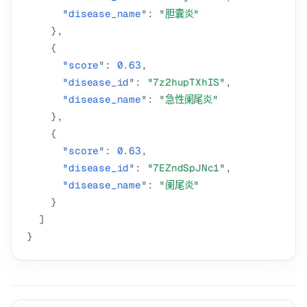
"disease_name"
:
"胆囊炎"
}
,
{
"score"
:
0.63
,
"disease_id"
:
"7z2hupTXhIS"
,
"disease_name"
:
"急性阑尾炎"
}
,
{
"score"
:
0.63
,
"disease_id"
:
"7EZndSpJNc1"
,
"disease_name"
:
"阑尾炎"
}
]
}