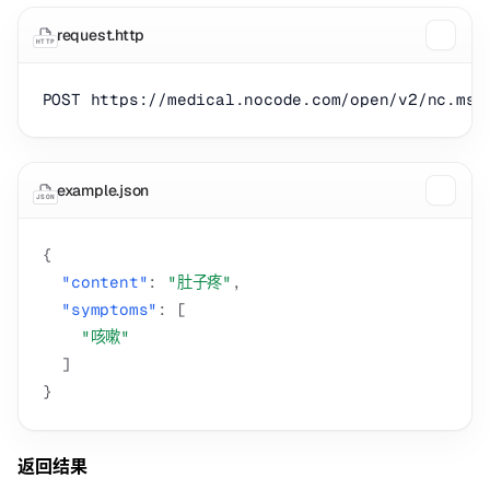
request.http
HTTP
example.json
JSON
{
"content"
:
"肚子疼"
,
"symptoms"
:
[
"咳嗽"
]
}
返回结果