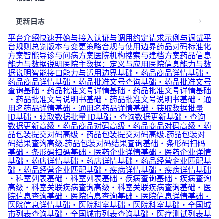
更新日志
平台介绍
快速开始与接入
认证与调用约定
请求示例与调试
平
台规则总览
版本与变更策略
合规与使用边界
药品对码标准化
方案
智能导诊与问病方案
医院机构搜索与建档方案
药品信息
能力与数据说明
医院主数据：定义与应用
医院信息能力与数
据说明
智能接口能力与适用边界
基础·药品商品详情
基础·
药品商品详情
基础·药品批准文号查询
基础·药品批准文号
查询
基础·药品批准文号详情
基础·药品批准文号详情
基础
·药品批准文号说明书
基础·药品批准文号说明书
基础·通
用名药品详情
基础·通用名药品详情
基础·获取数据批量
ID
基础·获取数据批量 ID
基础·查询数据更新
基础·查询
数据更新
高级·药品商品对码
高级·药品商品对码
高级·药
品包装提交对码
高级·药品包装提交对码
高级.药品包装对
码结果查询
高级.药品包装对码结果查询
基础·条形码扫码
基础·条形码扫码
基础·医药企业详情
基础·医药企业详情
基础·药店详情
基础·药店详情
基础·药品经营企业匹配
基
础·药品经营企业匹配
基础·疾病详情
基础·疾病详情
基础
·科室列表
基础·科室列表
基础·疾病查询
基础·疾病查询
高级·科室关联疾病查询
高级·科室关联疾病查询
基础·医
院信息查询
基础·医院信息查询
基础·医院信息详情
基础·
医院信息详情
基础·医院科室
基础·医院科室
基础·全国城
市列表查询
基础·全国城市列表查询
基础·医疗测试列表
基