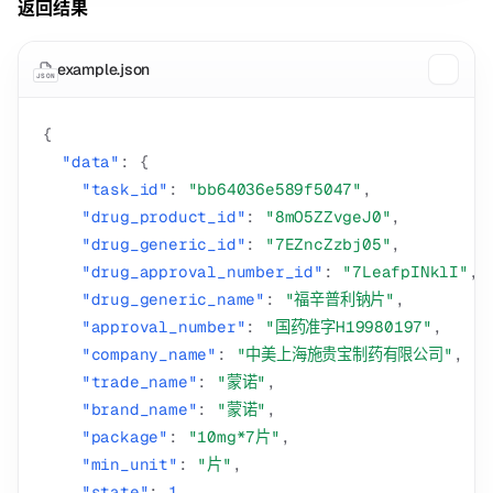
返回结果
example.json
JSON
{
"data"
:
{
"task_id"
:
"bb64036e589f5047"
,
"drug_product_id"
:
"8mO5ZZvgeJ0"
,
"drug_generic_id"
:
"7EZncZzbj05"
,
"drug_approval_number_id"
:
"7LeafpINklI"
,
"drug_generic_name"
:
"福辛普利钠片"
,
"approval_number"
:
"国药准字H19980197"
,
"company_name"
:
"中美上海施贵宝制药有限公司"
,
"trade_name"
:
"蒙诺"
,
"brand_name"
:
"蒙诺"
,
"package"
:
"10mg*7片"
,
"min_unit"
:
"片"
,
"state"
:
1