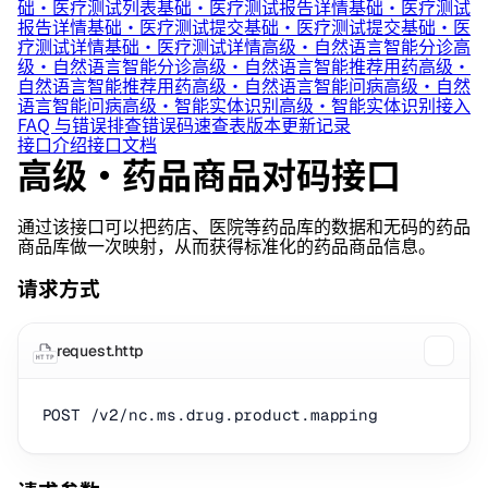
础·医疗测试列表
基础·医疗测试报告详情
基础·医疗测试
报告详情
基础·医疗测试提交
基础·医疗测试提交
基础·医
疗测试详情
基础·医疗测试详情
高级·自然语言智能分诊
高
级·自然语言智能分诊
高级·自然语言智能推荐用药
高级·
自然语言智能推荐用药
高级·自然语言智能问病
高级·自然
语言智能问病
高级·智能实体识别
高级·智能实体识别
接入
FAQ 与错误排查
错误码速查表
版本更新记录
接口介绍
接口文档
高级·药品商品对码接口
通过该接口可以把药店、医院等药品库的数据和无码的药品
商品库做一次映射，从而获得标准化的药品商品信息。
请求方式
request.http
HTTP