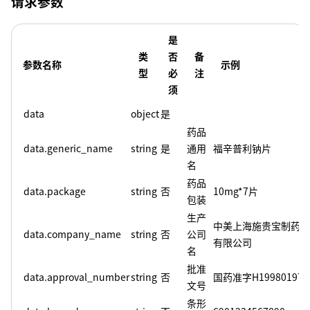
请求参数
是
类
否
备
参数名称
示例
型
必
注
须
data
object
是
药品
data.generic_name
string
是
通用
福辛普利钠片
名
药品
data.package
string
否
10mg*7片
包装
生产
中美上海施贵宝制药
data.company_name
string
否
公司
有限公司
名
批准
data.approval_number
string
否
国药准字H19980197
文号
条形