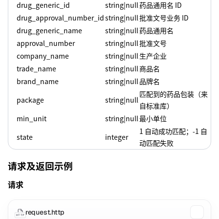
drug_generic_id
string|null
药品通用名 ID
drug_approval_number_id
string|null
批准文号业务 ID
drug_generic_name
string|null
药品通用名
approval_number
string|null
批准文号
company_name
string|null
生产企业
trade_name
string|null
商品名
brand_name
string|null
品牌名
匹配到的药品包装（来
package
string|null
自标准库）
min_unit
string|null
最小单位
1 自动成功匹配；-1 自
state
integer
动匹配失败
请求及返回示例
请求
request.http
HTTP