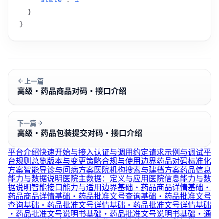
}
}
上一篇
高级·药品商品对码·接口介绍
下一篇
高级·药品包装提交对码·接口介绍
平台介绍
快速开始与接入
认证与调用约定
请求示例与调试
平
台规则总览
版本与变更策略
合规与使用边界
药品对码标准化
方案
智能导诊与问病方案
医院机构搜索与建档方案
药品信息
能力与数据说明
医院主数据：定义与应用
医院信息能力与数
据说明
智能接口能力与适用边界
基础·药品商品详情
基础·
药品商品详情
基础·药品批准文号查询
基础·药品批准文号
查询
基础·药品批准文号详情
基础·药品批准文号详情
基础
·药品批准文号说明书
基础·药品批准文号说明书
基础·通