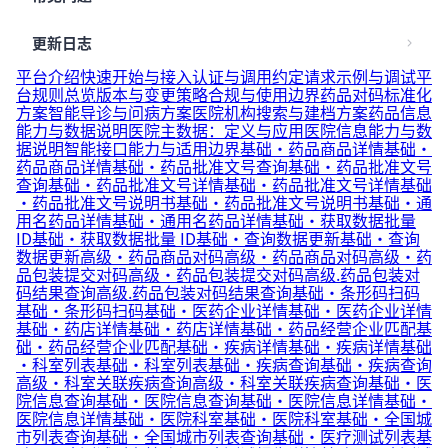
更新日志
平台介绍
快速开始与接入
认证与调用约定
请求示例与调试
平
台规则总览
版本与变更策略
合规与使用边界
药品对码标准化
方案
智能导诊与问病方案
医院机构搜索与建档方案
药品信息
能力与数据说明
医院主数据：定义与应用
医院信息能力与数
据说明
智能接口能力与适用边界
基础·药品商品详情
基础·
药品商品详情
基础·药品批准文号查询
基础·药品批准文号
查询
基础·药品批准文号详情
基础·药品批准文号详情
基础
·药品批准文号说明书
基础·药品批准文号说明书
基础·通
用名药品详情
基础·通用名药品详情
基础·获取数据批量
ID
基础·获取数据批量 ID
基础·查询数据更新
基础·查询
数据更新
高级·药品商品对码
高级·药品商品对码
高级·药
品包装提交对码
高级·药品包装提交对码
高级.药品包装对
码结果查询
高级.药品包装对码结果查询
基础·条形码扫码
基础·条形码扫码
基础·医药企业详情
基础·医药企业详情
基础·药店详情
基础·药店详情
基础·药品经营企业匹配
基
础·药品经营企业匹配
基础·疾病详情
基础·疾病详情
基础
·科室列表
基础·科室列表
基础·疾病查询
基础·疾病查询
高级·科室关联疾病查询
高级·科室关联疾病查询
基础·医
院信息查询
基础·医院信息查询
基础·医院信息详情
基础·
医院信息详情
基础·医院科室
基础·医院科室
基础·全国城
市列表查询
基础·全国城市列表查询
基础·医疗测试列表
基