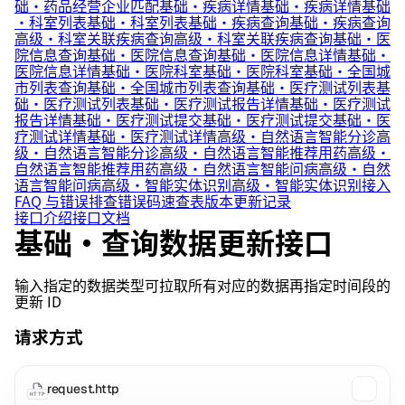
础·药品经营企业匹配
基础·疾病详情
基础·疾病详情
基础
·科室列表
基础·科室列表
基础·疾病查询
基础·疾病查询
高级·科室关联疾病查询
高级·科室关联疾病查询
基础·医
院信息查询
基础·医院信息查询
基础·医院信息详情
基础·
医院信息详情
基础·医院科室
基础·医院科室
基础·全国城
市列表查询
基础·全国城市列表查询
基础·医疗测试列表
基
础·医疗测试列表
基础·医疗测试报告详情
基础·医疗测试
报告详情
基础·医疗测试提交
基础·医疗测试提交
基础·医
疗测试详情
基础·医疗测试详情
高级·自然语言智能分诊
高
级·自然语言智能分诊
高级·自然语言智能推荐用药
高级·
自然语言智能推荐用药
高级·自然语言智能问病
高级·自然
语言智能问病
高级·智能实体识别
高级·智能实体识别
接入
FAQ 与错误排查
错误码速查表
版本更新记录
接口介绍
接口文档
基础·查询数据更新接口
输入指定的数据类型可拉取所有对应的数据再指定时间段的
更新 ID
请求方式
request.http
HTTP