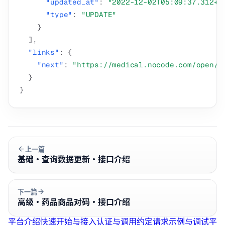
"updated_at"
:
"2022-12-02T05:09:37.312+0
"type"
:
"UPDATE"
}
]
,
"links"
:
{
"next"
:
"https://medical.nocode.com/open/v
}
}
上一篇
基础·查询数据更新·接口介绍
下一篇
高级·药品商品对码·接口介绍
平台介绍
快速开始与接入
认证与调用约定
请求示例与调试
平