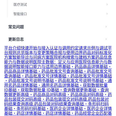
医疗测试
智能接口
常见问题
更新日志
平台介绍
快速开始与接入
认证与调用约定
请求示例与调试
平
台规则总览
版本与变更策略
合规与使用边界
药品对码标准化
方案
智能导诊与问病方案
医院机构搜索与建档方案
药品信息
能力与数据说明
医院主数据：定义与应用
医院信息能力与数
据说明
智能接口能力与适用边界
基础·药品商品详情
基础·
药品商品详情
基础·药品批准文号查询
基础·药品批准文号
查询
基础·药品批准文号详情
基础·药品批准文号详情
基础
·药品批准文号说明书
基础·药品批准文号说明书
基础·通
用名药品详情
基础·通用名药品详情
基础·获取数据批量
ID
基础·获取数据批量 ID
基础·查询数据更新
基础·查询
数据更新
高级·药品商品对码
高级·药品商品对码
高级·药
品包装提交对码
高级·药品包装提交对码
高级.药品包装对
码结果查询
高级.药品包装对码结果查询
基础·条形码扫码
基础·条形码扫码
基础·医药企业详情
基础·医药企业详情
基础·药店详情
基础·药店详情
基础·药品经营企业匹配
基