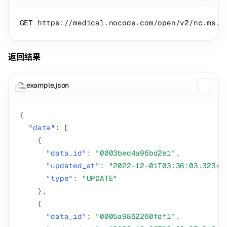
返回结果
example.json
JSON
{
"data"
:
[
{
"data_id"
:
"0003bed4a96bd2e1"
,
"updated_at"
:
"2022-12-01T03:36:03.323+0
"type"
:
"UPDATE"
}
,
{
"data_id"
:
"0005a9862260fdf1"
,