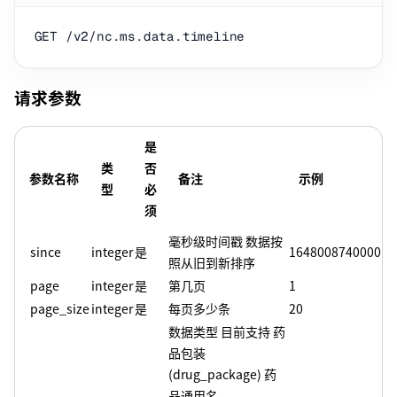
请求参数
是
类
否
参数名称
备注
示例
型
必
须
毫秒级时间戳 数据按
since
integer
是
1648008740000
照从旧到新排序
page
integer
是
第几页
1
page_size
integer
是
每页多少条
20
数据类型 目前支持 药
品包装
(drug_package) 药
品通用名