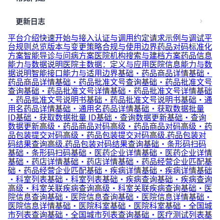
更新日志
平台介绍
快速开始与接入
认证与调用约定
请求示例与调试
平
台规则总览
版本与变更策略
合规与使用边界
药品对码标准化
方案
智能导诊与问病方案
医院机构搜索与建档方案
药品信息
能力与数据说明
医院主数据：定义与应用
医院信息能力与数
据说明
智能接口能力与适用边界
基础·药品商品详情
基础·
药品商品详情
基础·药品批准文号查询
基础·药品批准文号
查询
基础·药品批准文号详情
基础·药品批准文号详情
基础
·药品批准文号说明书
基础·药品批准文号说明书
基础·通
用名药品详情
基础·通用名药品详情
基础·获取数据批量
ID
基础·获取数据批量 ID
基础·查询数据更新
基础·查询
数据更新
高级·药品商品对码
高级·药品商品对码
高级·药
品包装提交对码
高级·药品包装提交对码
高级.药品包装对
码结果查询
高级.药品包装对码结果查询
基础·条形码扫码
基础·条形码扫码
基础·医药企业详情
基础·医药企业详情
基础·药店详情
基础·药店详情
基础·药品经营企业匹配
基
础·药品经营企业匹配
基础·疾病详情
基础·疾病详情
基础
·科室列表
基础·科室列表
基础·疾病查询
基础·疾病查询
高级·科室关联疾病查询
高级·科室关联疾病查询
基础·医
院信息查询
基础·医院信息查询
基础·医院信息详情
基础·
医院信息详情
基础·医院科室
基础·医院科室
基础·全国城
市列表查询
基础·全国城市列表查询
基础·医疗测试列表
基