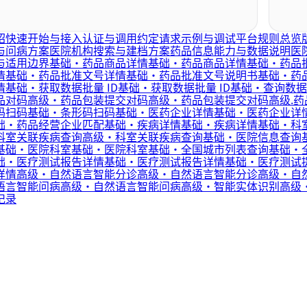
绍
快速开始与接入
认证与调用约定
请求示例与调试
平台规则总览
与问病方案
医院机构搜索与建档方案
药品信息能力与数据说明
医
与适用边界
基础·药品商品详情
基础·药品商品详情
基础·药品
情
基础·药品批准文号详情
基础·药品批准文号说明书
基础·药
情
基础·获取数据批量 ID
基础·获取数据批量 ID
基础·查询数据
品对码
高级·药品包装提交对码
高级·药品包装提交对码
高级.
码扫码
基础·条形码扫码
基础·医药企业详情
基础·医药企业详
础·药品经营企业匹配
基础·疾病详情
基础·疾病详情
基础·科
科室关联疾病查询
高级·科室关联疾病查询
基础·医院信息查询
基础·医院科室
基础·医院科室
基础·全国城市列表查询
基础·
础·医疗测试报告详情
基础·医疗测试报告详情
基础·医疗测试
详情
高级·自然语言智能分诊
高级·自然语言智能分诊
高级·自
语言智能问病
高级·自然语言智能问病
高级·智能实体识别
高级
记录