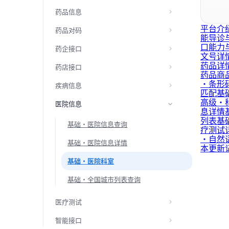
药品信息
平台介
药品对码
能导诊
口能力
药企接口
文号详
药品详
药店接口
药品商
·条形
疾病信息
匹配
基
高级·
医院信息
息详情
列表
基
基础·医院信息查询
疗测试
·自然
基础·医院信息详情
本更新
基础·医院科室
基础·全国城市列表查询
医疗测试
智能接口