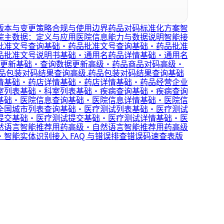
版本与变更策略
合规与使用边界
药品对码标准化方案
智
院主数据：定义与应用
医院信息能力与数据说明
智能接
批准文号查询
基础·药品批准文号查询
基础·药品批准
品批准文号说明书
基础·通用名药品详情
基础·通用名
更新
基础·查询数据更新
高级·药品商品对码
高级·
药品包装对码结果查询
高级.药品包装对码结果查询
基础
情
基础·药店详情
基础·药店详情
基础·药品经营企业
室列表
基础·科室列表
基础·疾病查询
基础·疾病查询
基础·医院信息查询
基础·医院信息详情
基础·医院信
全国城市列表查询
基础·医疗测试列表
基础·医疗测试
提交
基础·医疗测试提交
基础·医疗测试详情
基础·医
然语言智能推荐用药
高级·自然语言智能推荐用药
高级
·智能实体识别
接入 FAQ 与错误排查
错误码速查表
版