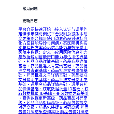
常见问题
更新日志
平台介绍
快速开始与接入
认证与调用约
定
请求示例与调试
平台规则总览
版本与
变更策略
合规与使用边界
药品对码标准
化方案
智能导诊与问病方案
医院机构搜
索与建档方案
药品信息能力与数据说明
医院主数据：定义与应用
医院信息能力
与数据说明
智能接口能力与适用边界
基
础·药品商品详情
基础·药品商品详情
基础·药品批准文号查询
基础·药品批
准文号查询
基础·药品批准文号详情
基
础·药品批准文号详情
基础·药品批准
文号说明书
基础·药品批准文号说明书
基础·通用名药品详情
基础·通用名药
品详情
基础·获取数据批量 ID
基础·获
取数据批量 ID
基础·查询数据更新
基础
·查询数据更新
高级·药品商品对码
高
级·药品商品对码
高级·药品包装提交
对码
高级·药品包装提交对码
高级.药品
包装对码结果查询
高级.药品包装对码结